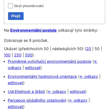
Skrýt přesměrování
Přejít
Na
Environmentální postoje
odkazují tyto stránky:
Zobrazuje se 9 položek.
Ukázat (
předchozích 50
|
následujících 50
) (
20
|
50
|
100
|
250
|
500
).
Proměnné ovlivňující environmentální postoje
(
←
odkazy
|
editovat
)
Environmentální hodnotová orientace
(
← odkazy
|
editovat
)
Udržitelnost a štěstí
(
← odkazy
|
editovat
)
Percepce globálního oteplování
(
← odkazy
|
editovat
)