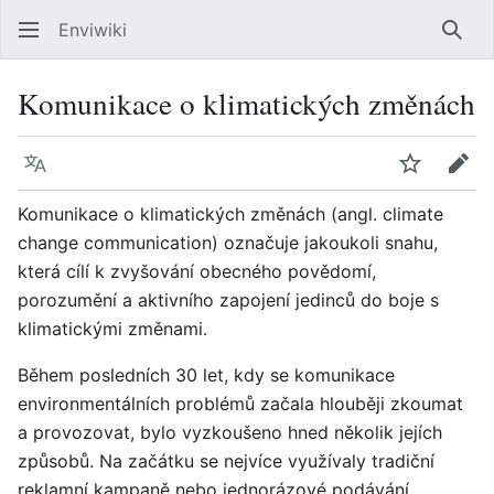
Enviwiki
Hled
Komunikace o klimatických změnách
Jazyk
Sledovat
Edit
Komunikace o klimatických změnách (angl. climate
change communication) označuje jakoukoli snahu,
která cílí k zvyšování obecného povědomí,
porozumění a aktivního zapojení jedinců do boje s
klimatickými změnami.
Během posledních 30 let, kdy se komunikace
environmentálních problémů začala hlouběji zkoumat
a provozovat, bylo vyzkoušeno hned několik jejích
způsobů. Na začátku se nejvíce využívaly tradiční
reklamní kampaně nebo jednorázové podávání