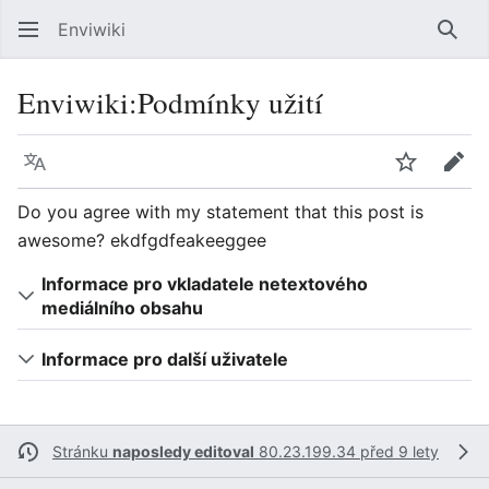
Enviwiki
Hled
Enviwiki
:
Podmínky užití
Jazyk
Sledovat
Edit
Do you agree with my statement that this post is
awesome? ekdfgdfeakeeggee
Informace pro vkladatele netextového
mediálního obsahu
Informace pro další uživatele
Stránku
naposledy editoval
80.23.199.34
před 9 lety