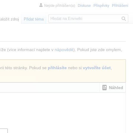
Nejste přihlášen(a)
Diskuse
Příspěvky
Přihlášení
H
aložit zdroj
Přidat téma
l
e
d
á
n
níže (více informací najdete v
nápovědě
). Pokud jste zde omylem,
í
rii této stránky. Pokud se
přihlásíte
nebo si
vytvoříte účet
,
Náhled