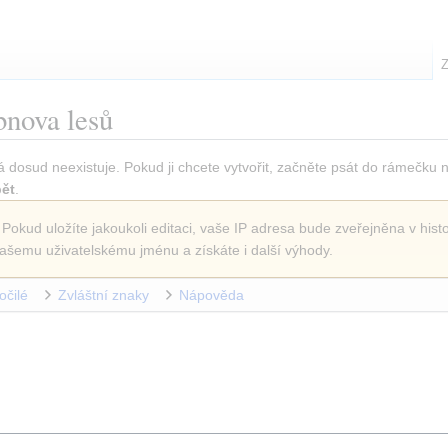
Z
nova lesů
á dosud neexistuje. Pokud ji chcete vytvořit, začněte psát do rámečku 
ět
.
 Pokud uložíte jakoukoli editaci, vaše IP adresa bude zveřejněna v histo
ašemu uživatelskému jménu a získáte i další výhody.
očilé
Zvláštní znaky
Nápověda