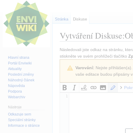
Stránka
Diskuse
Vytváření
Diskuse:Ob
Skočit
Skočit
Následovali jste odkaz na stránku, kter
na
na
stiskněte ve svém prohlížeči tlačítko
Zp
Hlavní strana
navigaci
vyhledávání
Portál Enviwiki
Varování:
Nejste přihlášen(a).
Aktuality
vaše editace budou připsány v
Poslední změny
Náhodný článek
Nápověda
Pokr
Podpora
1
Webarchiv
Nástroje
Odkazuje sem
Speciální stránky
Informace o stránce