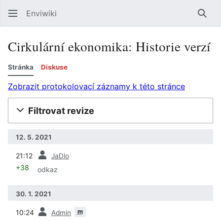
Enviwiki
Hled
Cirkulární ekonomika: Historie verzí
Stránka
Diskuse
Zobrazit protokolovací záznamy k této stránce
Filtrovat revize
12. 5. 2021
předchozí
21:12
JaDlo
+38
odkaz
30. 1. 2021
předchozí
m
10:24
Admin