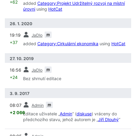
+62
added
Category:Projekt Udržitelný rozvoj na místní
úrovni
using
HotCat
26. 1. 2020
předchozí
m
19:19
JaDlo
+37
added
Category:Cirkulární ekonomika
using
HotCat
27. 10. 2019
předchozí
m
16:56
JaDlo
+24
Bez shrnutí editace
3. 9. 2017
předchozí
m
08:07
Admin
+2 066
Editace uživatele „
Admin
“ (
diskuse
) vráceny do
předchozího stavu, jehož autorem je „
Jiří Dlouhý
“
předchozí