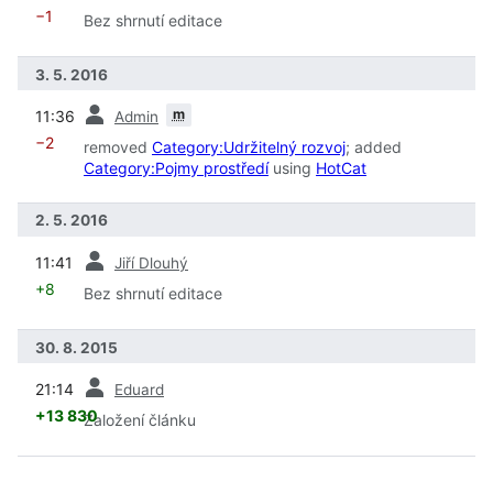
−1
Bez shrnutí editace
3. 5. 2016
předchozí
m
11:36
Admin
−2
removed
Category:Udržitelný rozvoj
; added
Category:Pojmy prostředí
using
HotCat
2. 5. 2016
předchozí
11:41
Jiří Dlouhý
+8
Bez shrnutí editace
30. 8. 2015
předchozí
21:14
Eduard
+13 830
Založení článku